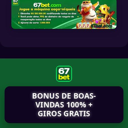
BONUS DE BOAS-
VINDAS 100% +
GIROS GRATIS