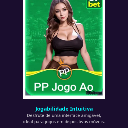
Jogabilidade Intuitiva
Desfrute de uma interface amigável,
ideal para jogos em dispositivos móveis.