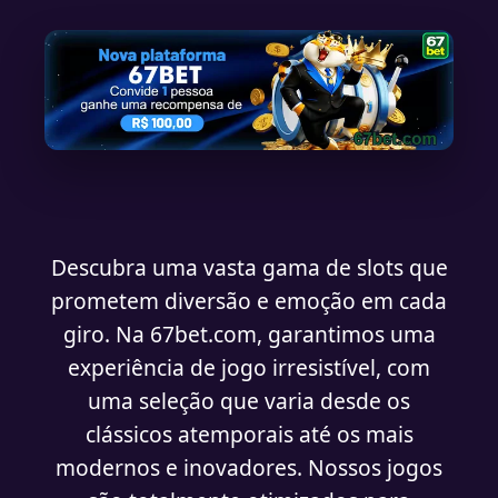
Descubra uma vasta gama de slots que
prometem diversão e emoção em cada
giro. Na 67bet.com, garantimos uma
experiência de jogo irresistível, com
uma seleção que varia desde os
clássicos atemporais até os mais
modernos e inovadores. Nossos jogos