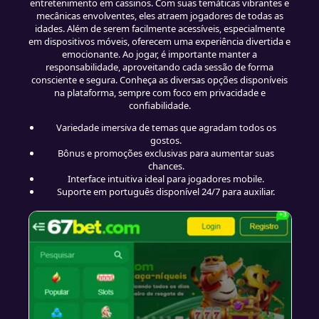
entretenimento em cassinos. Com suas temáticas vibrantes e
mecânicas envolventes, eles atraem jogadores de todas as
idades. Além de serem facilmente acessíveis, especialmente
em dispositivos móveis, oferecem uma experiência divertida e
emocionante. Ao jogar, é importante manter a
responsabilidade, aproveitando cada sessão de forma
consciente e segura. Conheça as diversas opções disponíveis
na plataforma, sempre com foco em privacidade e
confiabilidade.
Variedade imersiva de temas que agradam todos os
gostos.
Bônus e promoções exclusivas para aumentar suas
chances.
Interface intuitiva ideal para jogadores mobile.
Suporte em português disponível 24/7 para auxiliar.