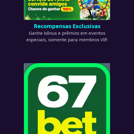
Recompensas Exclusivas
Ganhe bônus e prêmios em eventos
especiais, somente para membros VIP.