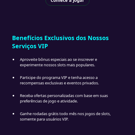
Comece a jogar
Benefícios Exclusivos dos Nossos
Serviços VIP
Aproveite bônus especiais ao se inscrever e
experimente nossos slots mais populares.
Participe do programa VIP e tenha acesso a
recompensas exclusivas e eventos privados.
Receba ofertas personalizadas com base em suas
preferências de jogo e atividade.
Ganhe rodadas grátis todo mês nos jogos de slots,
somente para usuários VIP.