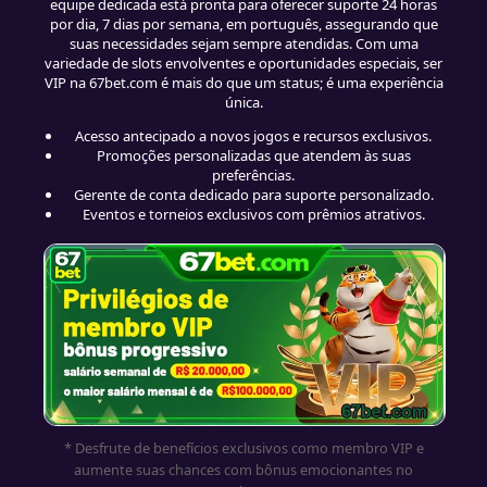
equipe dedicada está pronta para oferecer suporte 24 horas
por dia, 7 dias por semana, em português, assegurando que
suas necessidades sejam sempre atendidas. Com uma
variedade de slots envolventes e oportunidades especiais, ser
VIP na 67bet.com é mais do que um status; é uma experiência
única.
Acesso antecipado a novos jogos e recursos exclusivos.
Promoções personalizadas que atendem às suas
preferências.
Gerente de conta dedicado para suporte personalizado.
Eventos e torneios exclusivos com prêmios atrativos.
* Desfrute de benefícios exclusivos como membro VIP e
aumente suas chances com bônus emocionantes no