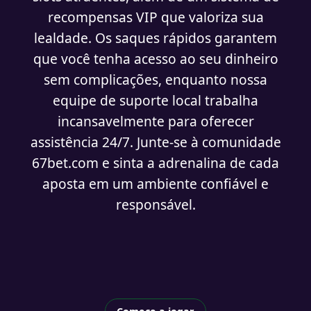
recompensas VIP que valoriza sua
lealdade. Os saques rápidos garantem
que você tenha acesso ao seu dinheiro
sem complicações, enquanto nossa
equipe de suporte local trabalha
incansavelmente para oferecer
assistência 24/7. Junte-se à comunidade
67bet.com e sinta a adrenalina de cada
aposta em um ambiente confiável e
responsável.