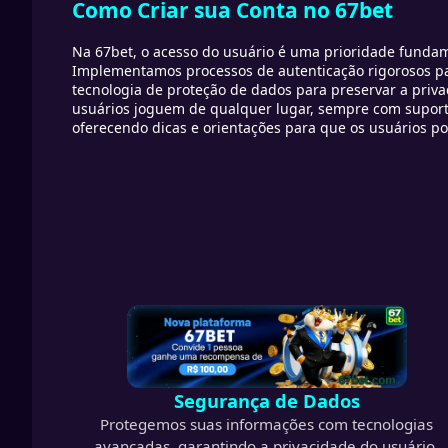
Como Criar sua Conta no 67bet
Na 67bet, o acesso do usuário é uma prioridade fundame
Implementamos processos de autenticação rigorosos pa
tecnologia de proteção de dados para preservar a priv
usuários joguem de qualquer lugar, sempre com suporte
oferecendo dicas e orientações para que os usuários po
Segurança de Dados
Protegemos suas informações com tecnologias
avançadas, garantindo a privacidade do usuário.