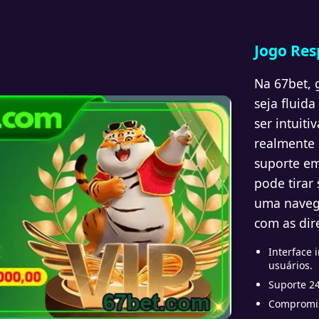
Jogo Res
Na 67bet, 
seja fluid
ser intuit
realmente 
suporte em
pode tirar
uma naveg
com as dire
Interface 
usuários.
Suporte 24
Compromis