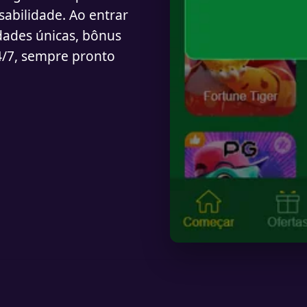
sabilidade. Ao entrar
dades únicas, bônus
24/7, sempre pronto
.